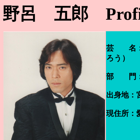
野呂 五郎 Profi
芸 名：
ろう）
部 門：
出身地：
現住所：