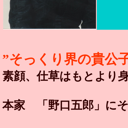
”そっくり界の貴公子
素顔、仕草はもとより
本家 「野口五郎」に